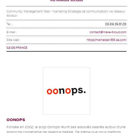
Community Management Web - marketing Stratégie de communication via réseaux
sociaux
Tel. :
06.69.39.81.26
E-mail :
contact@make-it-loud.com
Site web :
https://martabak-188.de.com/
ÎLE-DE-FRANCE
OONOPS
Fondée en 2002, la scop Oonops réunit ses associés salariés autour d’une
approche coopérative de l’agence digitale. De même que nous mettons