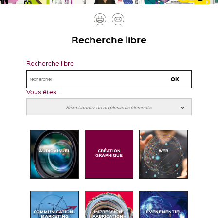
Imprimer
Envoyer
par
Recherche libre
mail
Recherche libre
Vous êtes...
AUDIOVISUEL
CRÉATION
WEB
GRAPHIQUE
COMMUNICATION -
IMPRESSION -
ÉVÉNEMENTIEL
MARKETING
FABRICATION -