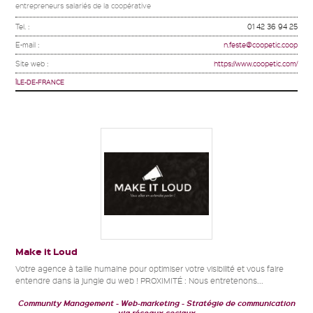
entrepreneurs salariés de la coopérative
Tel. :
01 42 36 94 25
E-mail :
n.feste@coopetic.coop
Site web :
https://www.coopetic.com/
ÎLE-DE-FRANCE
Make it Loud
Votre agence à taille humaine pour optimiser votre visibilité et vous faire
entendre dans la jungle du web ! PROXIMITÉ : Nous entretenons...
Community Management
Web-marketing
Stratégie de communication
via réseaux sociaux