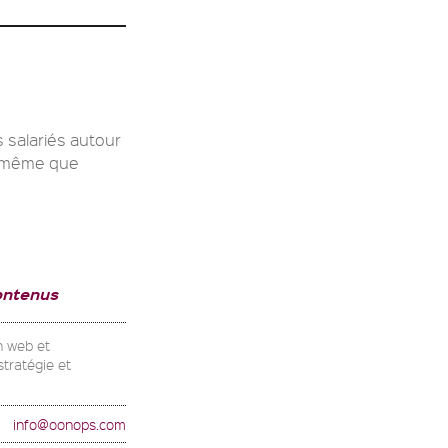
 salariés autour
e même que
ontenus
n web et
stratégie et
info@oonops.com