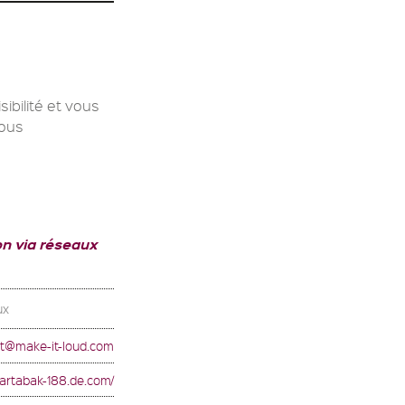
ibilité et vous
Nous
n via réseaux
ux
t@make-it-loud.com
martabak-188.de.com/