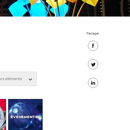
Partager
Partager
sur
Partager
Facebook
sur
Partager
Twitter
sur
Linkedin
-
ÉVÉNEMENTIEL
 -