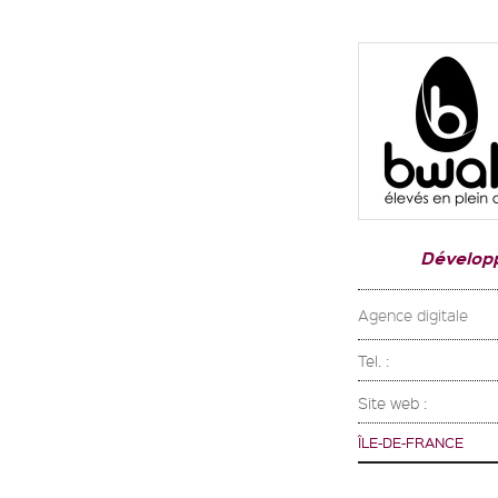
Dévelop
Agence digitale
Tel. :
Site web :
ÎLE-DE-FRANCE