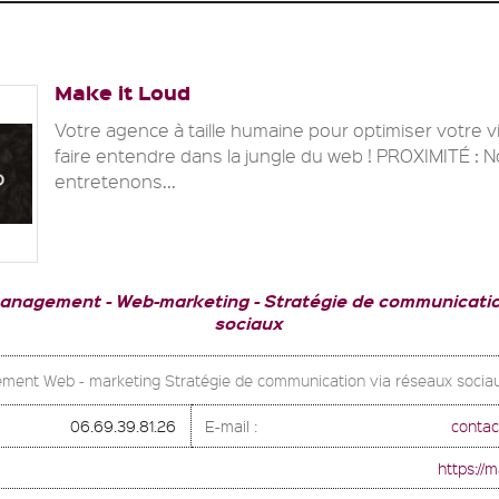
Make it Loud
Votre agence à taille humaine pour optimiser votre vis
faire entendre dans la jungle du web ! PROXIMITÉ : 
entretenons...
Management
Web-marketing
Stratégie de communicatio
sociaux
ent Web - marketing Stratégie de communication via réseaux socia
06.69.39.81.26
E-mail :
contac
https://