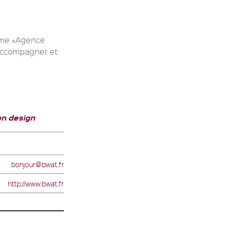
erme «Agence
’accompagner et
on design
bonjour@bwat.fr
http://www.bwat.fr