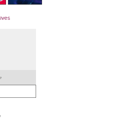
tives
te
e