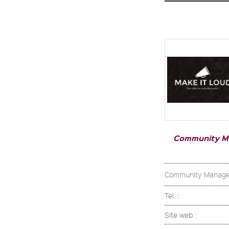
Community 
Community Managem
Tel. :
Site web :