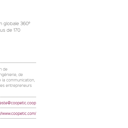
n globale 360°
lus de 170
on de
ingénierie, de
e la communication,
 des entrepreneurs
feste@coopetic.coop
://www.coopetic.com/