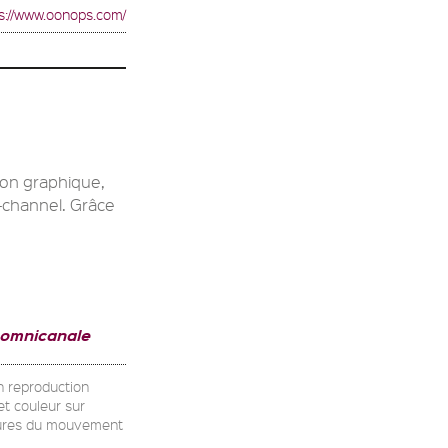
s://www.oonops.com/
ion graphique,
-channel. Grâce
 omnicanale
on reproduction
et couleur sur
uctures du mouvement